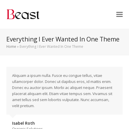
Everything I Ever Wanted In One Theme
Home
»
Everything I Ever Wanted In One Theme
Aliquam a ipsum nulla. Fusce eu congue tellus, vitae
ullamcorper dolor. Donec ut dapibus eros, id mattis enim.
Donec eu auctor ipsum. Morbi ac aliquet neque. Praesent
placerat aliquam elit. Etiam vitae tempus sem. Vivamus sit
amet tellus sed sem lobortis vulputate. Nunc accumsan,
velit pretium.
Isabel Roth
Organic Solutions