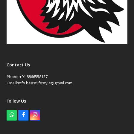
Contact Us
Phone:
+91 8866558137
Email:
info.beastlifestyle@gmail.com
Follow Us
W
F
I
h
a
n
a
c
s
t
e
t