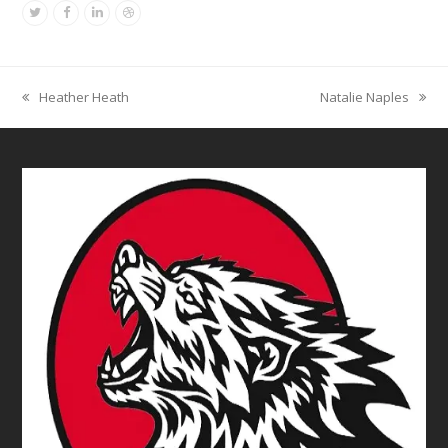
Twitter
Facebook
Linkedin
Dribbble
Heather Heath
Natalie Naples
previous
next
post:
post: