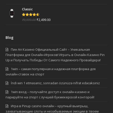
a
o
g
p
o
r
Classic
p
k
a
m
₹
9,999.00
₹
2,499.00
Rated
4.50
out of 5
Blog
Пин Ап Казино Официальный Сайт – Уникальная
Платформа для Онлайн-Игроков! Играть в Онлайн Казино Pin
Up и Получать Победы От Самого Надежного Провайдера!
1win – самая популярная и надежная платформа для
онлайн-ставок на спорт
İndi win 1 etməsəniz, sonradan özünüzə nifrət edəcəksiniz
1win вход – получайте доступ к онлайн-казино и
парируйте на спорт с лучшей букмекерской конторой!
Игра в Pinup casino онлайн – крупный выигрыш,
захватывающие слоты и незабываемые эмоции в твоем