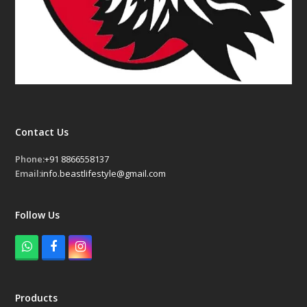
Contact Us
Phone:
+91 8866558137
Email:
info.beastlifestyle@gmail.com
Follow Us
W
F
I
h
a
n
a
c
s
t
e
t
Products
s
b
a