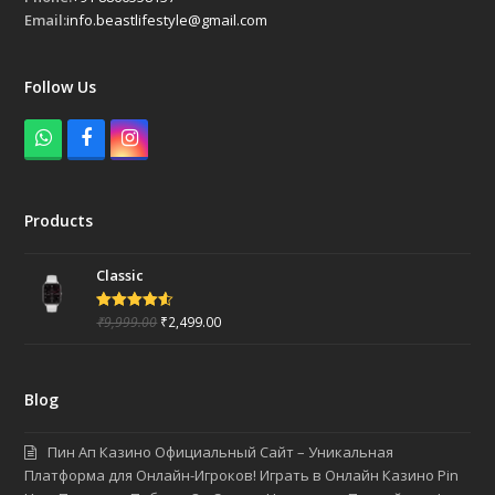
Email:
info.beastlifestyle@gmail.com
Follow Us
W
F
I
h
a
n
a
c
s
t
e
t
Products
s
b
a
a
o
g
p
o
r
Classic
p
k
a
m
₹
9,999.00
₹
2,499.00
Rated
4.50
out of 5
Blog
Пин Ап Казино Официальный Сайт – Уникальная
Платформа для Онлайн-Игроков! Играть в Онлайн Казино Pin