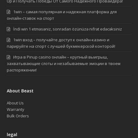
Up и Получать Победы От Самого Надежного Провайдера!
1win – самая популярная и надежная платформа для
онлайн-ставок на спорт
İndi win 1 etməsəniz, sonradan özünüzə nifrət edəcəksiniz
1win вход – получайте доступ к онлайн-казино и
парируйте на спорт с лучшей букмекерской конторой!
Игра в Pinup casino онлайн – крупный выигрыш,
захватывающие слоты и незабываемые эмоции в твоем
распоряжении!
About Beast
About Us
Warranty
Bulk Orders
legal