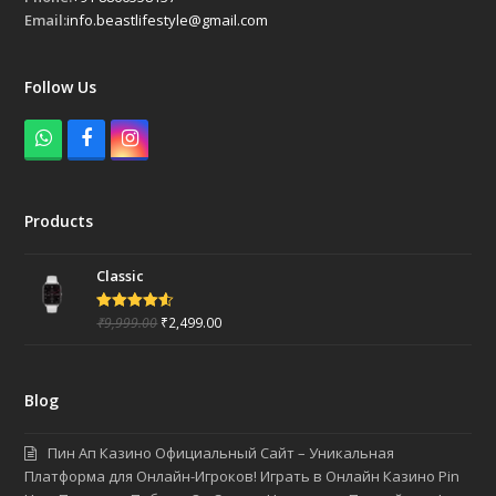
Email:
info.beastlifestyle@gmail.com
Follow Us
W
F
I
h
a
n
a
c
s
t
e
t
Products
s
b
a
a
o
g
p
o
r
Classic
p
k
a
m
₹
9,999.00
₹
2,499.00
Rated
4.50
out of 5
Blog
Пин Ап Казино Официальный Сайт – Уникальная
Платформа для Онлайн-Игроков! Играть в Онлайн Казино Pin