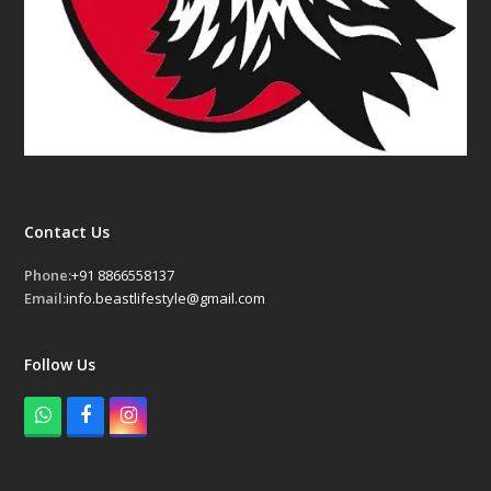
Contact Us
Phone:
+91 8866558137
Email:
info.beastlifestyle@gmail.com
Follow Us
W
F
I
h
a
n
a
c
s
t
e
t