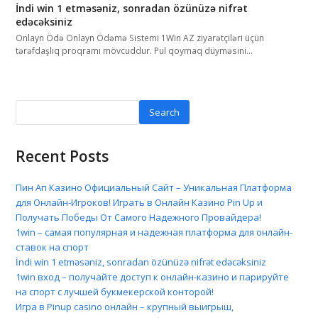
İndi win 1 etməsəniz, sonradan özünüzə nifrət
edəcəksiniz
Onlayn Ödə Onlayn Ödəmə Sistemi 1Win AZ ziyarətçiləri üçün
tərəfdaşlıq proqramı mövcuddur. Pul qoymaq düyməsini…
Search
Recent Posts
Пин Ап Казино Официальный Сайт – Уникальная Платформа
для Онлайн-Игроков! Играть в Онлайн Казино Pin Up и
Получать Победы От Самого Надежного Провайдера!
1win – самая популярная и надежная платформа для онлайн-
ставок на спорт
İndi win 1 etməsəniz, sonradan özünüzə nifrət edəcəksiniz
1win вход – получайте доступ к онлайн-казино и парируйте
на спорт с лучшей букмекерской конторой!
Игра в Pinup casino онлайн – крупный выигрыш,