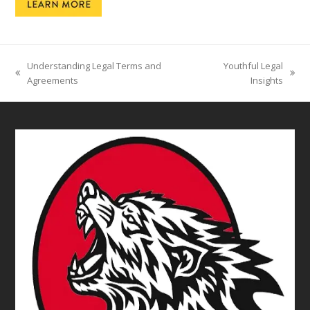
Understanding Legal Terms and
Youthful Legal
previous
next
Agreements
Insights
post:
post: