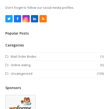
Don't forget to follow our social media profiles.
T
F
I
L
R
w
a
n
i
S
i
c
s
n
S
t
e
t
k
Popular Posts
t
b
a
e
e
o
g
d
r
o
r
I
k
a
n
Categories
m
Mail Order Brides
(1)
Online dating
(5)
Uncategorized
(120)
Sponsors