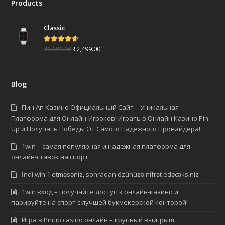
Products
s
b
a
a
o
g
p
o
r
Classic
p
k
a
m
₹
9,999.00
₹
2,499.00
Rated
4.50
out of 5
Blog
Пин Ап Казино Официальный Сайт – Уникальная
Платформа для Онлайн-Игроков! Играть в Онлайн Казино Pin
Up и Получать Победы От Самого Надежного Провайдера!
1win – самая популярная и надежная платформа для
онлайн-ставок на спорт
İndi win 1 etməsəniz, sonradan özünüzə nifrət edəcəksiniz
1win вход – получайте доступ к онлайн-казино и
парируйте на спорт с лучшей букмекерской конторой!
Игра в Pinup casino онлайн – крупный выигрыш,