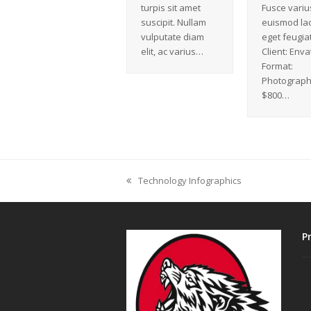
turpis sit amet
Fusce variu
suscipit. Nullam
euismod la
vulputate diam
eget feugiat
elit, ac varius…
Client: Enva
Format:
Photograph
$800…
Technology Infographics
previous
post:
P