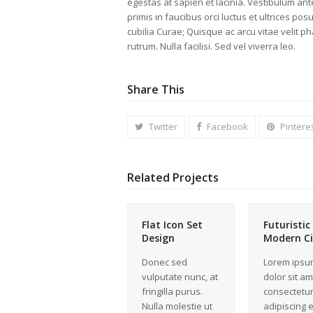
egestas at sapien et lacinia. Vestibulum an
primis in faucibus orci luctus et ultrices pos
cubilia Curae; Quisque ac arcu vitae velit p
rutrum. Nulla facilisi. Sed vel viverra leo.
Share This
Twitter
Facebook
Pintere
Related Projects
Flat Icon Set
Futuristic
Design
Modern Ci
Donec sed
Lorem ipsu
vulputate nunc, at
dolor sit am
fringilla purus.
consectetu
Nulla molestie ut
adipiscing el