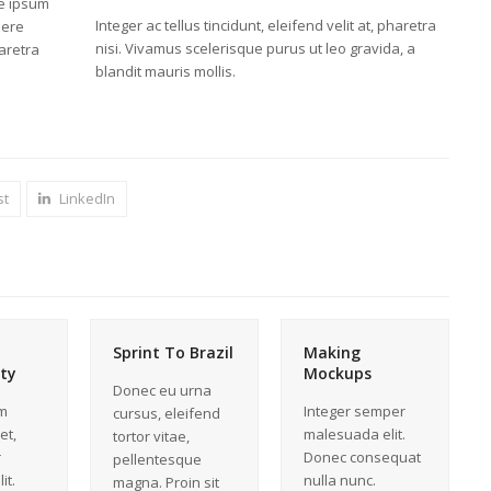
te ipsum
Integer ac tellus tincidunt, eleifend velit at, pharetra
uere
nisi. Vivamus scelerisque purus ut leo gravida, a
haretra
blandit mauris mollis.
st
LinkedIn
Sprint To Brazil
Making
ty
Mockups
Donec eu urna
m
Integer semper
cursus, eleifend
et,
malesuada elit.
tortor vitae,
r
Donec consequat
pellentesque
it.
nulla nunc.
magna. Proin sit