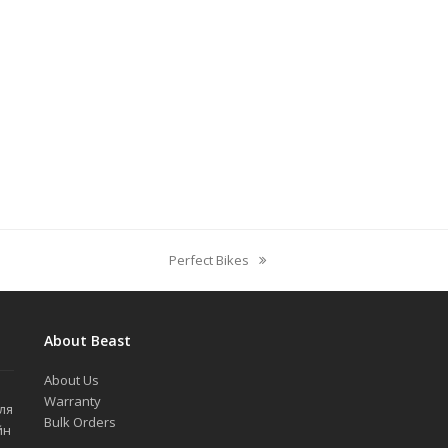
Perfect Bikes
next
post:
About Beast
About Us
й
Warranty
ля
Bulk Orders
йн