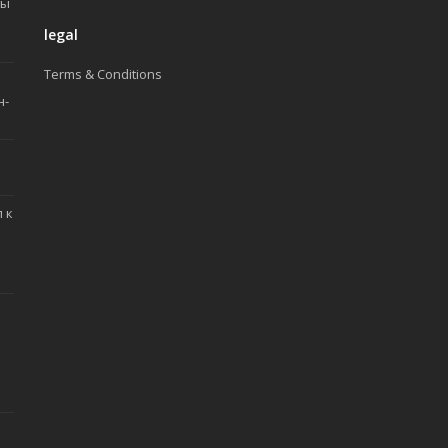
ды
legal
Terms & Conditions
н-
 к