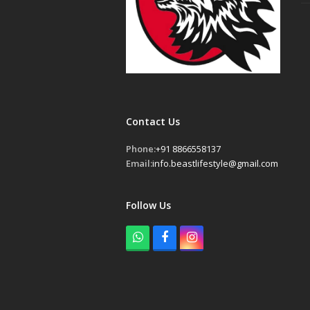
Contact Us
Phone:
+91 8866558137
Email:
info.beastlifestyle@gmail.com
Follow Us
W
F
I
h
a
n
a
c
s
t
e
t
s
b
a
a
o
g