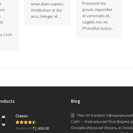
s
Praesent nisi
amet diam sapien.
cus
ipsum, imperdiet
Vestibulum at dui
.
et venenatis et,
arcu. Integer id…
to
sagittis nec mi.
Phasellus luctus…
y Cost:
roducts
Blog
Пин Ап Казино Официальны
Classic
Сайт – Уникальная Платформа д
Онлайн-Игроков! Играть в Онла
₹
9,999.00
₹
2,499.00
Rated
4.50
out of 5