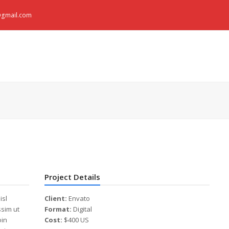
e@gmail.com
Project Details
isl
Client:
Envato
ssim ut
Format:
Digital
oin
Cost:
$400 US