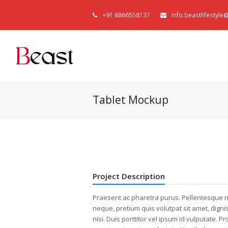
+91 8866558137
info.beastlifestyl
Tablet Mockup
Project Description
Praesent ac pharetra purus. Pellentesque n
neque, pretium quis volutpat sit amet, digni
nisi. Duis porttitor vel ipsum id vulputate. Pr