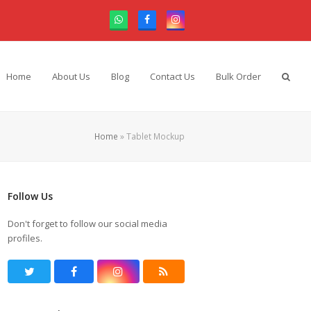
Whatsapp
Facebook
Instagram
Home
About Us
Blog
Contact Us
Bulk Order
Home
»
Tablet Mockup
Follow Us
Don't forget to follow our social media
profiles.
T
F
I
R
w
a
n
S
i
c
s
S
t
e
t