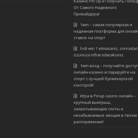
Казино Pin Up и Получать Побе
От Самого Надежного
Провайдера!
1win – самая популярная и
надежная платформа для онлай
ставок на спорт
İndi win 1 etməsəniz, sonradan
özünüzə nifrət edəcəksiniz
1win вход – получайте доступ
онлайн-казино и парируйте на
спорт с лучшей букмекерской
конторой!
Игра в Pinup casino онлайн –
крупный выигрыш,
захватывающие слоты и
незабываемые эмоции в твоем
распоряжении!