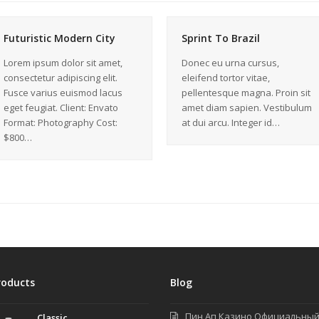
Futuristic Modern City
Sprint To Brazil
Lorem ipsum dolor sit amet,
Donec eu urna cursus,
consectetur adipiscing elit.
eleifend tortor vitae,
Fusce varius euismod lacus
pellentesque magna. Proin sit
eget feugiat. Client: Envato
amet diam sapien. Vestibulum
Format: Photography Cost:
at dui arcu. Integer id…
$800…
roducts
Blog
Пин Ап Казино Официальны
Classic