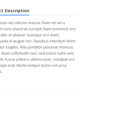
ct Description
as nec ultrices massa. Nam vel arcu
m nunc placerat suscipit. Nam euismod, orci
allis et aliquet. Quisque orci diam,
ada id augue nec, faucibus interdum dolor.
ur sagittis, felis porttitor placerat rhoncus,
diam sollicitudin nisl, sed luctus nulla sem
it. Fusce a libero ullamcorper, volutpat orci
cipit erat. Morbi tempor tortor vel urna
s.