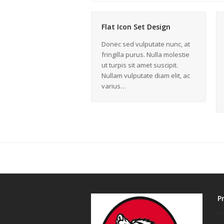
Flat Icon Set Design
Donec sed vulputate nunc, at
fringilla purus. Nulla molestie
ut turpis sit amet suscipit.
Nullam vulputate diam elit, ac
varius…
P