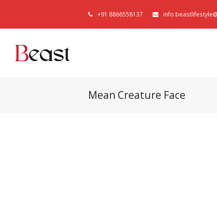
+91 8866558137
info.beastlifestyl
Mean Creature Face