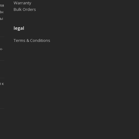
Warranty
ля
Bulk Orders
йн
ды
legal
Terms & Conditions
н-
 к