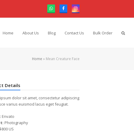
Whatsapp
Facebook
Instagram
Home
About Us
Blog
Contact Us
Bulk Order
Home
»
Mean Creature Face
ct Details
ipsum dolor sit amet, consectetur adipiscing
Fusce varius euismod lacus eget feugiat.
:
Envato
t:
Photography
$800 US