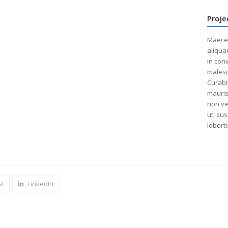
Proje
Maecen
aliqua
in conv
malesu
Curabit
mauris 
non vel
ut, sus
loborti
st
LinkedIn