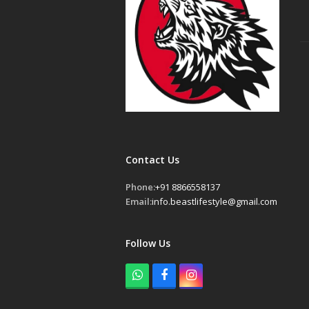
Contact Us
Phone:
+91 8866558137
Email:
info.beastlifestyle@gmail.com
Follow Us
W
F
I
h
a
n
a
c
s