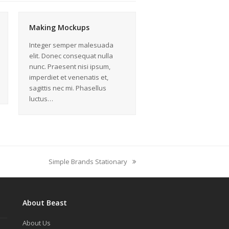
Making Mockups
Integer semper malesuada
elit. Donec consequat nulla
nunc. Praesent nisi ipsum,
imperdiet et venenatis et,
sagittis nec mi. Phasellus
luctus…
Simple Brands Stationary
next
post:
About Beast
About Us
й