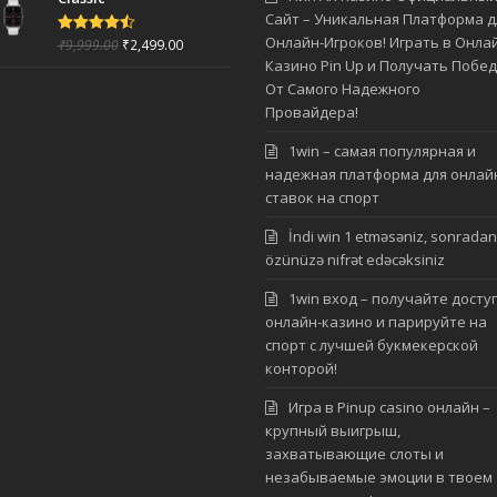
Сайт – Уникальная Платформа д
Онлайн-Игроков! Играть в Онла
₹
9,999.00
₹
2,499.00
Rated
4.50
out of 5
Казино Pin Up и Получать Побе
От Самого Надежного
Провайдера!
1win – самая популярная и
надежная платформа для онлай
ставок на спорт
İndi win 1 etməsəniz, sonradan
özünüzə nifrət edəcəksiniz
1win вход – получайте доступ
онлайн-казино и парируйте на
спорт с лучшей букмекерской
конторой!
Игра в Pinup casino онлайн –
крупный выигрыш,
захватывающие слоты и
незабываемые эмоции в твоем