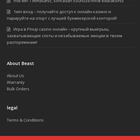
İndi win 1 etməsəniz, sonradan özünüzə nifrət edəcəksiniz
1win вход – получайте доступ к онлайн-казино и
парируйте на спорт с лучшей букмекерской конторой!
Игра в Pinup casino онлайн – крупный выигрыш,
захватывающие слоты и незабываемые эмоции в твоем
распоряжении!
About Beast
About Us
Warranty
Bulk Orders
legal
Terms & Conditions