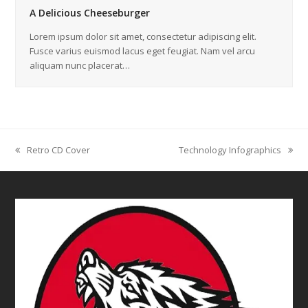
A Delicious Cheeseburger
Lorem ipsum dolor sit amet, consectetur adipiscing elit.
Fusce varius euismod lacus eget feugiat. Nam vel arcu
aliquam nunc placerat…
Retro CD Cover
Technology Infographics
previous
next
post:
post: