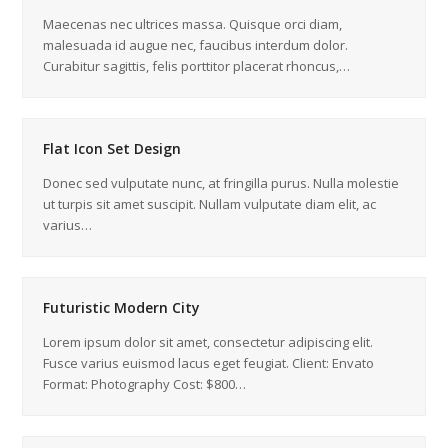
Maecenas nec ultrices massa. Quisque orci diam,
malesuada id augue nec, faucibus interdum dolor.
Curabitur sagittis, felis porttitor placerat rhoncus,…
Flat Icon Set Design
Donec sed vulputate nunc, at fringilla purus. Nulla molestie
ut turpis sit amet suscipit. Nullam vulputate diam elit, ac
varius…
Futuristic Modern City
Lorem ipsum dolor sit amet, consectetur adipiscing elit.
Fusce varius euismod lacus eget feugiat. Client: Envato
Format: Photography Cost: $800…