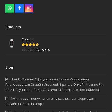
W
F
I
h
a
n
a
c
s
t
e
t
Products
s
b
a
a
o
g
p
o
r
Classic
p
k
a
m
₹
9,999.00
₹
2,499.00
Rated
4.50
out of 5
Blog
Пин Ап Казино Официальный Сайт – Уникальная
Платформа для Онлайн-Игроков! Играть в Онлайн Казино Pin
Up и Получать Победы От Самого Надежного Провайдера!
1win – самая популярная и надежная платформа для
онлайн-ставок на спорт