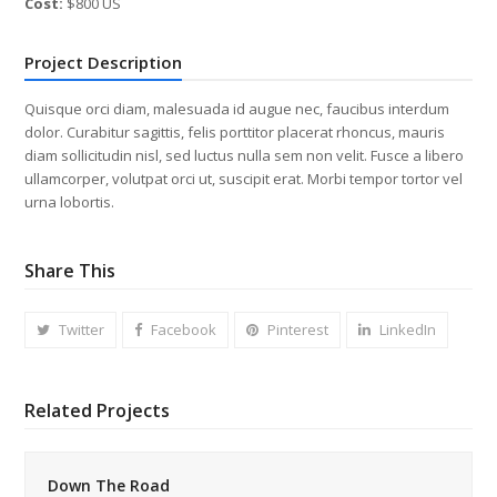
Cost:
$800 US
Project Description
Quisque orci diam, malesuada id augue nec, faucibus interdum
dolor. Curabitur sagittis, felis porttitor placerat rhoncus, mauris
diam sollicitudin nisl, sed luctus nulla sem non velit. Fusce a libero
ullamcorper, volutpat orci ut, suscipit erat. Morbi tempor tortor vel
urna lobortis.
Share This
Twitter
Facebook
Pinterest
LinkedIn
Related Projects
Down The Road