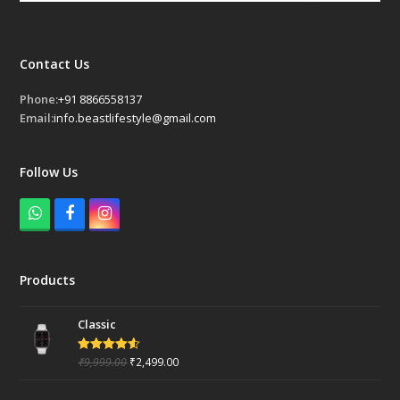
Contact Us
Phone:
+91 8866558137
Email:
info.beastlifestyle@gmail.com
Follow Us
W
F
I
h
a
n
a
c
s
t
e
t
Products
s
b
a
a
o
g
p
o
r
Classic
p
k
a
m
₹
9,999.00
₹
2,499.00
Rated
4.50
out of 5