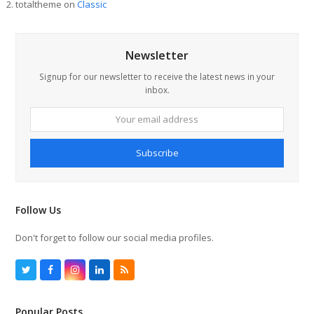
totaltheme
on
Classic
Newsletter
Signup for our newsletter to receive the latest news in your
inbox.
Your
email
address
Subscribe
Follow Us
Don't forget to follow our social media profiles.
T
F
I
L
R
w
a
n
i
S
i
c
s
n
S
t
e
t
k
Popular Posts
t
b
a
e