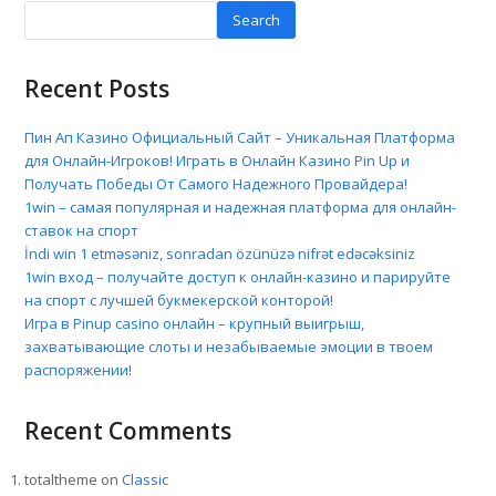
Search
Recent Posts
Пин Ап Казино Официальный Сайт – Уникальная Платформа
для Онлайн-Игроков! Играть в Онлайн Казино Pin Up и
Получать Победы От Самого Надежного Провайдера!
1win – самая популярная и надежная платформа для онлайн-
ставок на спорт
İndi win 1 etməsəniz, sonradan özünüzə nifrət edəcəksiniz
1win вход – получайте доступ к онлайн-казино и парируйте
на спорт с лучшей букмекерской конторой!
Игра в Pinup casino онлайн – крупный выигрыш,
захватывающие слоты и незабываемые эмоции в твоем
распоряжении!
Recent Comments
totaltheme
on
Classic