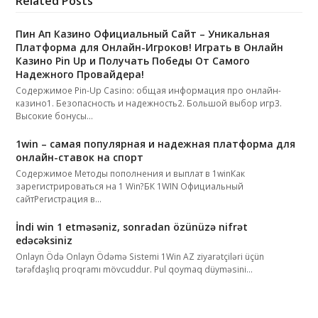
Related Posts
Пин Ап Казино Официальный Сайт – Уникальная
Платформа для Онлайн-Игроков! Играть в Онлайн
Казино Pin Up и Получать Победы От Самого
Надежного Провайдера!
Содержимое Pin-Up Casino: общая информация про онлайн-
казино1. Безопасность и надежность2. Большой выбор игр3.
Высокие бонусы…
1win – самая популярная и надежная платформа для
онлайн-ставок на спорт
Содержимое Методы пополнения и выплат в 1winКак
зарегистрироваться на 1 Win?БК 1WIN Официальный
сайтРегистрация в…
İndi win 1 etməsəniz, sonradan özünüzə nifrət
edəcəksiniz
Onlayn Ödə Onlayn Ödəmə Sistemi 1Win AZ ziyarətçiləri üçün
tərəfdaşlıq proqramı mövcuddur. Pul qoymaq düyməsini…