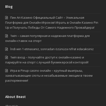
Blog
Пин Ап Казино Официальный Сайт – Уникальная
Платформа для Онлайн-Игроков! Играть в Онлайн Казино Pin
Up и Получать Победы От Самого Надежного Провайдера!
1win – самая популярная и надежная платформа для
онлайн-ставок на спорт
İndi win 1 etməsəniz, sonradan özünüzə nifrət edəcəksiniz
1win вход – получайте доступ к онлайн-казино и
парируйте на спорт с лучшей букмекерской конторой!
Игра в Pinup casino онлайн – крупный выигрыш,
захватывающие слоты и незабываемые эмоции в твоем
распоряжении!
About Beast
About Us