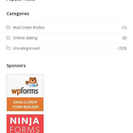
e
o
g
d
r
o
r
I
k
a
n
Categories
m
Mail Order Brides
(1)
Online dating
(5)
Uncategorized
(120)
Sponsors