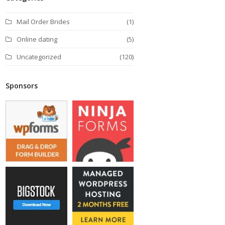
m
Mail Order Brides
(1)
Online dating
(5)
Uncategorized
(120)
Sponsors