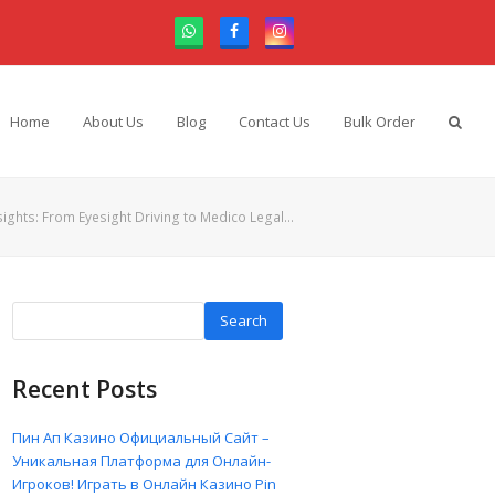
Whatsapp
Facebook
Instagram
Home
About Us
Blog
Contact Us
Bulk Order
sights: From Eyesight Driving to Medico Legal…
Search
Recent Posts
Пин Ап Казино Официальный Сайт –
Уникальная Платформа для Онлайн-
Игроков! Играть в Онлайн Казино Pin