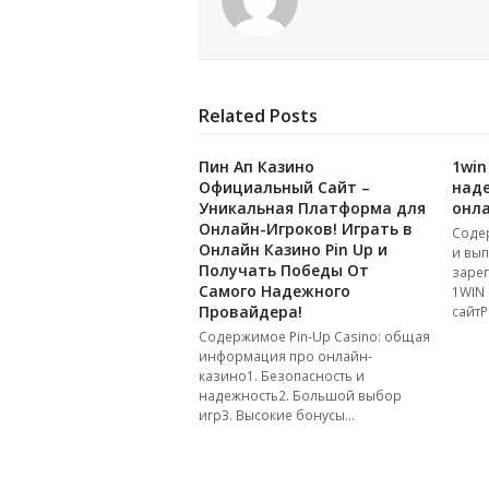
Related Posts
Пин Ап Казино
1win
Официальный Сайт –
над
Уникальная Платформа для
онла
Онлайн-Игроков! Играть в
Соде
Онлайн Казино Pin Up и
и вып
Получать Победы От
зарег
Самого Надежного
1WIN
Провайдера!
сайтР
Содержимое Pin-Up Casino: общая
информация про онлайн-
казино1. Безопасность и
надежность2. Большой выбор
игр3. Высокие бонусы…