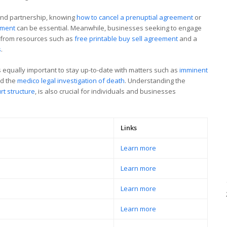
and partnership, knowing
how to cancel a prenuptial agreement
or
ement
can be essential. Meanwhile, businesses seeking to engage
t from resources such as
free printable buy sell agreement
and a
s
.
s equally important to stay up-to-date with matters such as
imminent
nd the
medico legal investigation of death
. Understanding the
rt structure
, is also crucial for individuals and businesses
Links
Learn more
Learn more
Learn more
Learn more