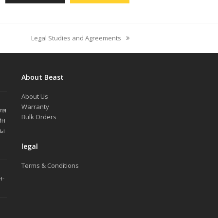
Legal Studies and Agreements
next
post:
About Beast
About Us
й
Warranty
ля
Bulk Orders
йн
ды
legal
Terms & Conditions
н-