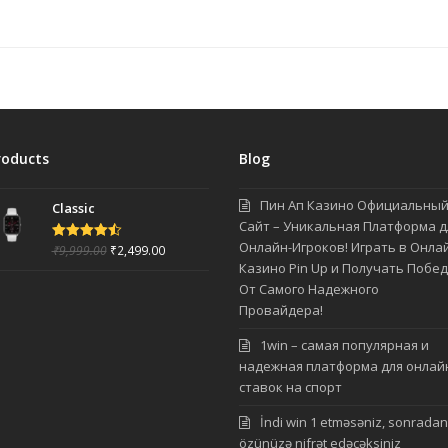
roducts
Blog
Пин Ап Казино Официальны
Classic
Сайт – Уникальная Платформа д
Онлайн-Игроков! Играть в Онла
₹
9,999.00
₹
2,499.00
Rated
4.50
out of 5
Казино Pin Up и Получать Побе
От Самого Надежного
Провайдера!
1win – самая популярная и
надежная платформа для онлай
ставок на спорт
İndi win 1 etməsəniz, sonradan
özünüzə nifrət edəcəksiniz