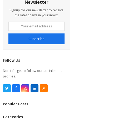
Newsletter
Signup for our newsletter to receive
the latest news in your inbox.
Your
email
address
Subscribe
Follow Us
Don't forget to follow our social media
profiles.
T
F
I
L
R
w
a
n
i
S
i
c
s
n
S
t
e
t
k
Popular Posts
t
b
a
e
e
o
g
d
r
o
r
I
k
a
n
Categories