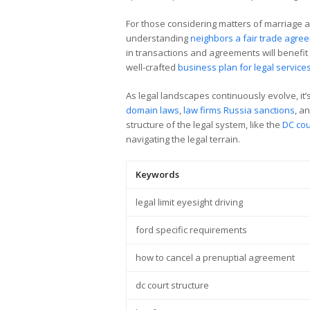
For those considering matters of marriage 
understanding
neighbors a fair trade agre
in transactions and agreements will benefi
well-crafted
business plan for legal service
As legal landscapes continuously evolve, it’
domain laws
,
law firms Russia sanctions
, a
structure of the legal system, like the
DC cou
navigating the legal terrain.
Keywords
legal limit eyesight driving
ford specific requirements
how to cancel a prenuptial agreement
dc court structure