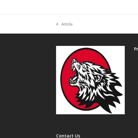
Article
previous
post:
P
Contact Us