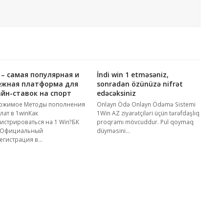
 – самая популярная и
İndi win 1 etməsəniz,
ежная платформа для
sonradan özünüzə nifrət
йн-ставок на спорт
edəcəksiniz
ржимое Методы пополнения
Onlayn Ödə Onlayn Ödəmə Sistemi
лат в 1winКак
1Win AZ ziyarətçiləri üçün tərəfdaşlıq
истрироваться на 1 Win?БК
proqramı mövcuddur. Pul qoymaq
 Официальный
düyməsini…
егистрация в…