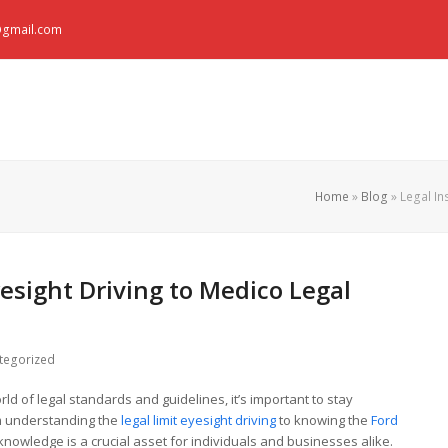
e@gmail.com
Home
»
Blog
»
Legal In
yesight Driving to Medico Legal
tegorized
d of legal standards and guidelines, it’s important to stay
om understanding the
legal limit eyesight driving
to knowing the
Ford
knowledge is a crucial asset for individuals and businesses alike.