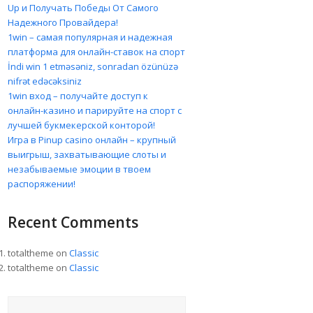
Up и Получать Победы От Самого
Надежного Провайдера!
1win – самая популярная и надежная
платформа для онлайн-ставок на спорт
İndi win 1 etməsəniz, sonradan özünüzə
nifrət edəcəksiniz
1win вход – получайте доступ к
онлайн-казино и парируйте на спорт с
лучшей букмекерской конторой!
Игра в Pinup casino онлайн – крупный
выигрыш, захватывающие слоты и
незабываемые эмоции в твоем
распоряжении!
Recent Comments
totaltheme
on
Classic
totaltheme
on
Classic